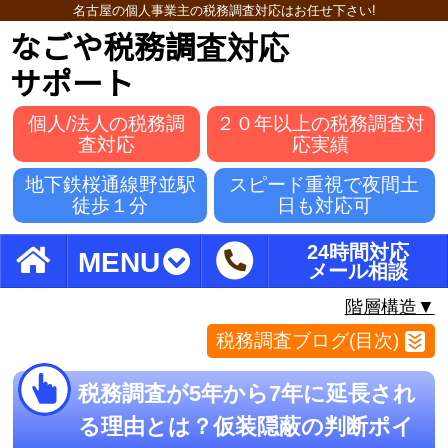
名古屋の個人事業主の税務調査対応はお任せ下さい!
なごや税務調査対応
サポート
個人/法人の税務調
２０年以上の税務調査対
査対応
応実績
地下鉄桜通線野並駅
スピード重視で夜間土
徒歩１分
日も対応可
24時間対応
MENU
メール相談
階層構造▼
税務調査ブログ(目次)
税務調査が5年から7年に延長され
る理由とは？仮装隠蔽の判断ポイ