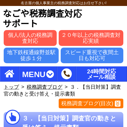
名古屋の個人事業主の税務調査対応はお任せ下さい!
なごや税務調査対応
サポート
個人/法人の税務調
２０年以上の税務調査対
査対応
応実績
地下鉄桜通線野並駅
スピード重視で夜間土
徒歩１分
日も対応可
24時間対応
MENU
メール相談
トップ
税務調査ブログ
３．【当日対策】調査
官の動きと受け答え・提示書類
税務調査ブログ(目次)
３．【当日対策】調査官の動きと