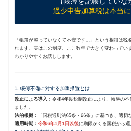
【帳簿を記帳していな
過少申告加算税は本当
「帳簿が整っていなくて不安です…」という相談は税
れます。実はこの制度、ここ数年で大きく変わってい
わかりやすくお話しします。
1. 帳簿不備に対する加重措置とは
改正による導入：
令和4年度税制改正により、帳簿の不
ました。
法的根拠：
「国税通則法65条・66条」に基づき、適
適用時期：
令和6年1月1日以後
に期限がくる国税から運