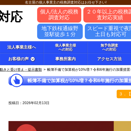
名古屋の個人事業主の税務調査対応はお任せ下さい!
対応
個人/法人の税務
２０年以上の税務
調査対応
査対応実績
地下鉄桜通線野
スピード重視で夜
並駅徒歩１分
土日も対応可
個人事業主様
無予告調査
法人事業主様へ
への対応
への対応
お客様の声
事務所案内
アクセス方法
動きと受け答え・提示書類
帳簿不備で加算税が10%増？令和6年施行の加重措
帳簿不備で加算税が10%増？令和6年施行の加重
３．
投稿日：2026年02月13日