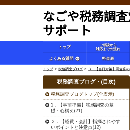
なごや税務調査
サポート
ご相談から
トップ
対応までの流れ
よくある質問
料金表
トップ
税務調査ブログ
３．【当日対策】調査官の
税務調査ブログ・(目次)
税務調査ブログトップ(全表示)
1．【事前準備】税務調査の基
礎・心構え(21)
２．【経費・会計】指摘されやす
いポイントと注意点(12)