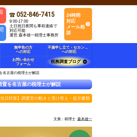
調
052-846-7415
24時間
対応
9:00-17:00
土日祝日夜間も事前連絡で
メール相
間
対応可能
談
運営:森本雄一税理士事務所
無申告の方
不服申し立て・セカンドオピニオン
への対応
への対応
お問い合わせ
税務調査ブログ
フォーム
置を名古屋の税理士が解説
措置を名古屋の税理士が解説
【当日対策】調査官の動きと受け答え・提示書類
文責：
税理士
森本雄一