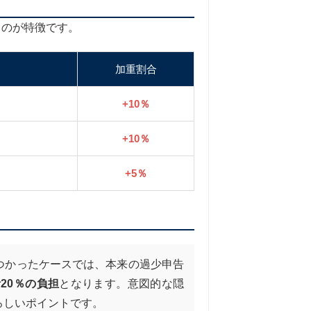
るのが特徴です。
加重割合
+10％
+10％
+5％
つかったケースでは、本来の過少申告
20％の負担
となります。意図的な隠
ろしいポイントです。